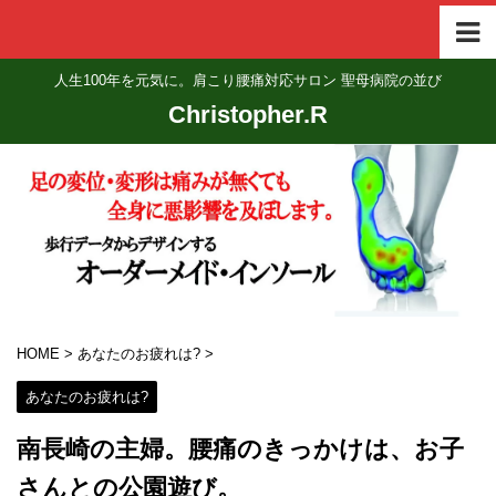
人生100年を元気に。肩こり腰痛対応サロン 聖母病院の並び
Christopher.R
HOME
>
あなたのお疲れは?
>
あなたのお疲れは?
南長崎の主婦。腰痛のきっかけは、お子
さんとの公園遊び。