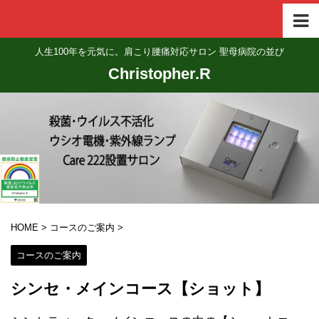
人生100年を元気に。肩こり腰痛対応サロン 聖母病院の並び
Christopher.R
HOME
>
コースのご案内
>
コースのご案内
シンセ・メインコース【ショット】